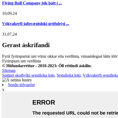
Flying Bull Company tók þátt í ...
10,09,24
Vökvakerfi jafnvægisloki gröfuhýsi ...
31,07,24
Gerast áskrifandi
Fyrir fyrirspurnir um vörur okkar eða verðlista, vinsamlegast láttu t
Fyrirspurn um verðlista
© Höfundarréttur - 2010-2023: Öll réttindi áskilin.
Sitemap
Snittari skothylki segulloka loki
,
Segulloka loki
,
Vökvakerfi segulloka
Sendu tölvupóst
x