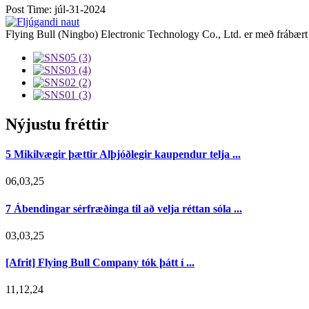
Post Time: júl-31-2024
Flying Bull (Ningbo) Electronic Technology Co., Ltd. er með frábært
Nýjustu fréttir
5 Mikilvægir þættir Alþjóðlegir kaupendur telja ...
06,03,25
7 Ábendingar sérfræðinga til að velja réttan sóla ...
03,03,25
[Afrit] Flying Bull Company tók þátt í ...
11,12,24