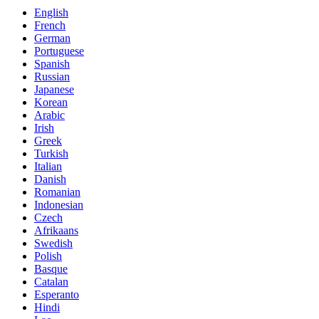
English
French
German
Portuguese
Spanish
Russian
Japanese
Korean
Arabic
Irish
Greek
Turkish
Italian
Danish
Romanian
Indonesian
Czech
Afrikaans
Swedish
Polish
Basque
Catalan
Esperanto
Hindi