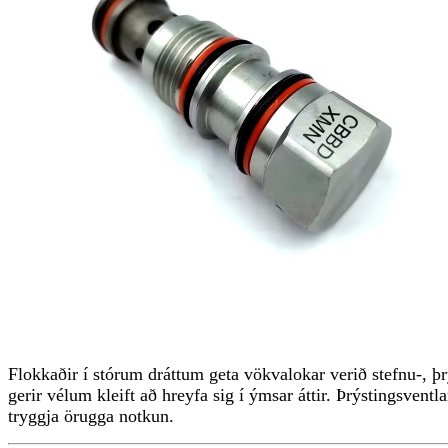
Flokkaðir í stórum dráttum geta vökvalokar verið stefnu-, þr
gerir vélum kleift að hreyfa sig í ýmsar áttir. Þrýstingsventl
tryggja örugga notkun.