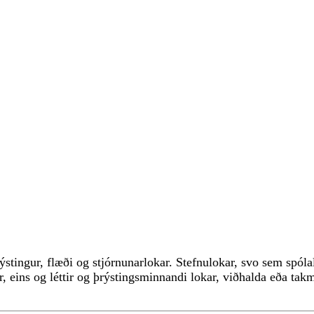
ýstingur, flæði og stjórnunarlokar. Stefnulokar, svo sem spól
ar, eins og léttir og þrýstingsminnandi lokar, viðhalda eða tak