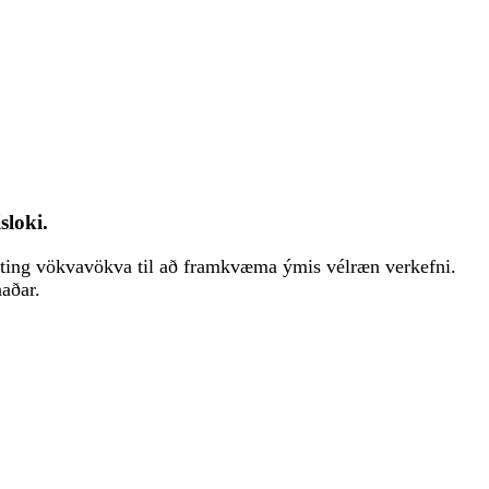
loki.
ting vökvavökva til að framkvæma ýmis vélræn verkefni.
naðar.