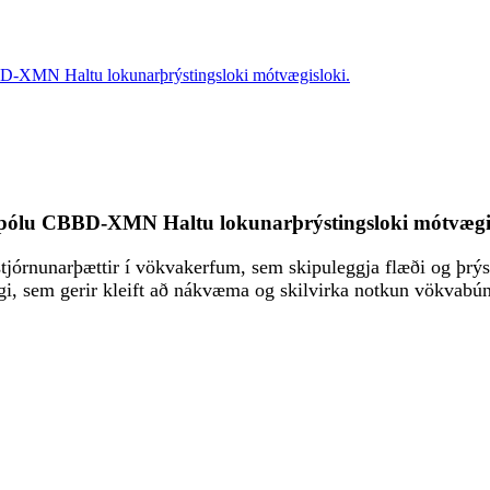
BD-XMN Haltu lokunarþrýstingsloki mótvægisloki.
 spólu CBBD-XMN Haltu lokunarþrýstingsloki mótvægis
órnunarþættir í vökvakerfum, sem skipuleggja flæði og þrýs
ingi, sem gerir kleift að nákvæma og skilvirka notkun vökvabú