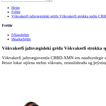
Heim
Fréttir
Vökvakerfi jafnvægisloki gröfu Vökvakerfi strokka spólu CB
Fréttir
Félagsfréttir
Iðnaðarfréttir
Vökvakerfi jafnvægisloki gröfu Vökvakerfi strokka
Vökvakerfi jafnvægisventla CBBD-XMN eru nauðsynlegir stj
Þessir lokar stjórna stefnu vökvans, rennslishraða og þrýst