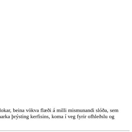
alokar, beina vökva flæði á milli mismunandi slóða, sem
marka þrýsting kerfisins, koma í veg fyrir ofhleðslu og