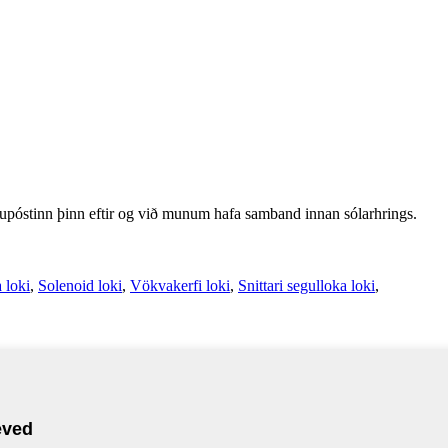
ölvupóstinn þinn eftir og við munum hafa samband innan sólarhrings.
 loki
,
Solenoid loki
,
Vökvakerfi loki
,
Snittari segulloka loki
,