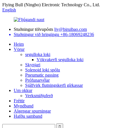
Flying Bull (Ningbo) Electronic Technology Co., Ltd.
English
Stuðningur tölvupósts
ljy@biruibao.com
Stuðningur við hringingu
+86-18069248236
Heim
Vörur
segulloka loki
Vökvakerfi segulloka loki
Skynjari
Solenoid loki spólu
Pneumatic passing
Prófunarvélar
Sjálfvirk flutningskerfi gírkassar
Um okkur
Verksmiðjuferð
Fréttir
Myndband
Algengar spurningar
Hafðu samband