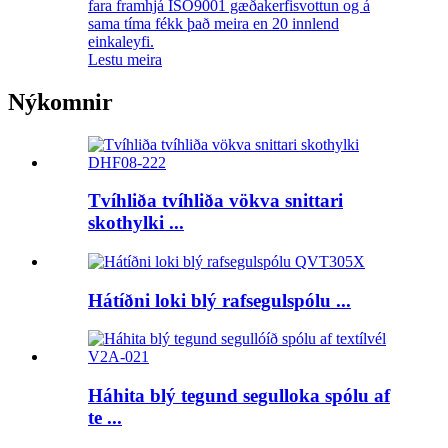
fara framhjá ISO9001 gæðakerfisvottun og á
sama tíma fékk það meira en 20 innlend
einkaleyfi.
Lestu meira
Nýkomnir
Tvíhliða tvíhliða vökva snittari
skothylki ...
Hátíðni loki blý rafsegulspólu ...
Háhita blý tegund segulloka spólu af
te ...