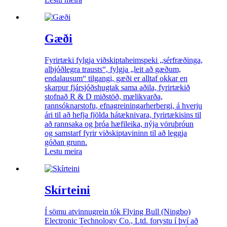
Gæði
Fyrirtæki fylgja viðskiptaheimspeki „sérfræðinga,
alþjóðlegra trausts“, fylgja „leit að gæðum,
endalausum“ tilgangi, gæði er alltaf okkar en
skarpur fjársjóðshugtak sama aðila, fyrirtækið
stofnað R & D miðstöð, mælikvarða,
rannsóknarstofu, efnagreiningarherbergi, á hverju
ári til að hefja fjölda hátæknivara, fyrirtækisins til
að rannsaka og þróa hæfileika, nýja vöruþróun
og samstarf fyrir viðskiptavininn til að leggja
góðan grunn.
Lestu meira
Skírteini
Í sömu atvinnugrein tók Flying Bull (Ningbo)
Electronic Technology Co., Ltd. forystu í því að