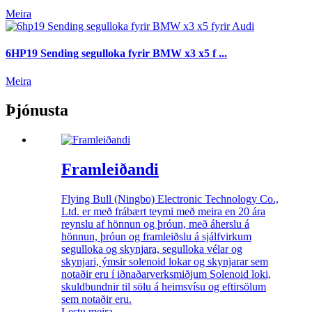
Meira
6HP19 Sending segulloka fyrir BMW x3 x5 f ...
Meira
Þjónusta
Framleiðandi
Flying Bull (Ningbo) Electronic Technology Co.,
Ltd. er með frábært teymi með meira en 20 ára
reynslu af hönnun og þróun, með áherslu á
hönnun, þróun og framleiðslu á sjálfvirkum
segulloka og skynjara, segulloka vélar og
skynjari, ýmsir solenoid lokar og skynjarar sem
notaðir eru í iðnaðarverksmiðjum Solenoid loki,
skuldbundnir til sölu á heimsvísu og eftirsölum
sem notaðir eru.
Lestu meira