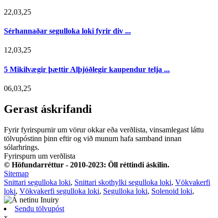
22,03,25
Sérhannaðar segulloka loki fyrir div ...
12,03,25
5 Mikilvægir þættir Alþjóðlegir kaupendur telja ...
06,03,25
Gerast áskrifandi
Fyrir fyrirspurnir um vörur okkar eða verðlista, vinsamlegast láttu
tölvupóstinn þinn eftir og við munum hafa samband innan
sólarhrings.
Fyrirspurn um verðlista
© Höfundarréttur - 2010-2023: Öll réttindi áskilin.
Sitemap
Snittari segulloka loki
,
Snittari skothylki segulloka loki
,
Vökvakerfi
loki
,
Vökvakerfi segulloka loki
,
Segulloka loki
,
Solenoid loki
,
Sendu tölvupóst
x