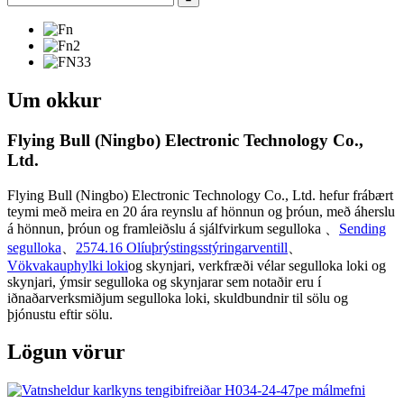
Um okkur
Flying Bull (Ningbo) Electronic Technology Co.,
Ltd.
Flying Bull (Ningbo) Electronic Technology Co., Ltd. hefur frábært
teymi með meira en 20 ára reynslu af hönnun og þróun, með áherslu
á hönnun, þróun og framleiðslu á sjálfvirkum segulloka 、
Sending
segulloka
、
2574.16 Olíuþrýstingsstýringarventill
、
Vökvakauphylki loki
og skynjari, verkfræði vélar segulloka loki og
skynjari, ýmsir segulloka og skynjarar sem notaðir eru í
iðnaðarverksmiðjum segulloka loki, skuldbundnir til sölu og
þjónustu eftir sölu.
Lögun vörur