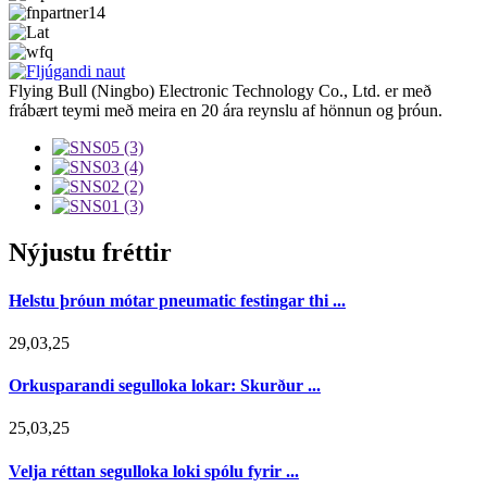
Flying Bull (Ningbo) Electronic Technology Co., Ltd. er með
frábært teymi með meira en 20 ára reynslu af hönnun og þróun.
Nýjustu fréttir
Helstu þróun mótar pneumatic festingar thi ...
29,03,25
Orkusparandi segulloka lokar: Skurður ...
25,03,25
Velja réttan segulloka loki spólu fyrir ...