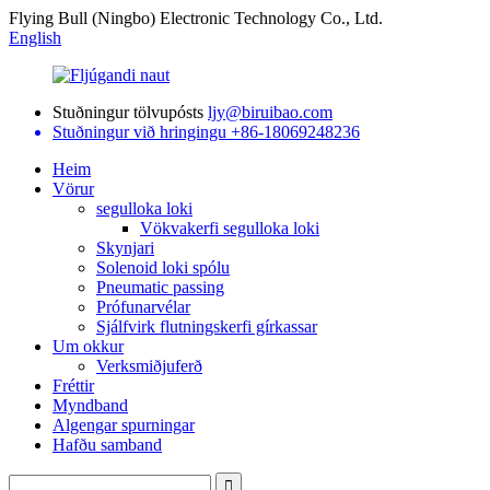
Flying Bull (Ningbo) Electronic Technology Co., Ltd.
English
Stuðningur tölvupósts
ljy@biruibao.com
Stuðningur við hringingu
+86-18069248236
Heim
Vörur
segulloka loki
Vökvakerfi segulloka loki
Skynjari
Solenoid loki spólu
Pneumatic passing
Prófunarvélar
Sjálfvirk flutningskerfi gírkassar
Um okkur
Verksmiðjuferð
Fréttir
Myndband
Algengar spurningar
Hafðu samband