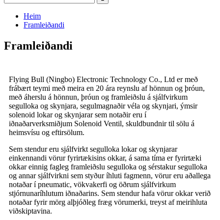
Heim
Framleiðandi
Framleiðandi
Flying Bull (Ningbo) Electronic Technology Co., Ltd er með
frábært teymi með meira en 20 ára reynslu af hönnun og þróun,
með áherslu á hönnun, þróun og framleiðslu á sjálfvirkum
segulloka og skynjara, segulmagnaðir véla og skynjari, ýmsir
solenoid lokar og skynjarar sem notaðir eru í
iðnaðarverksmiðjum Solenoid Ventil, skuldbundnir til sölu á
heimsvísu og eftirsölum.
Sem stendur eru sjálfvirkt segulloka lokar og skynjarar
einkennandi vörur fyrirtækisins okkar, á sama tíma er fyrirtæki
okkar einnig fagleg framleiðslu segulloka og sérstakur segulloka
og annar sjálfvirkni sem styður íhluti fagmenn, vörur eru aðallega
notaðar í pneumatic, vökvakerfi og öðrum sjálfvirkum
stjórnunaríhlutum iðnaðarins. Sem stendur hafa vörur okkar verið
notaðar fyrir mörg alþjóðleg fræg vörumerki, treyst af meirihluta
viðskiptavina.