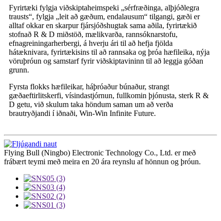
Fyrirtæki fylgja viðskiptaheimspeki „sérfræðinga, alþjóðlegra
trausts“, fylgja „leit að gæðum, endalausum“ tilgangi, gæði er
alltaf okkar en skarpur fjársjóðshugtak sama aðila, fyrirtækið
stofnað R & D miðstöð, mælikvarða, rannsóknarstofu,
efnagreiningarherbergi, á hverju ári til að hefja fjölda
hátæknivara, fyrirtækisins til að rannsaka og þróa hæfileika, nýja
vöruþróun og samstarf fyrir viðskiptavininn til að leggja góðan
grunn.
Fyrsta flokks hæfileikar, háþróaður búnaður, strangt
gæðaeftirlitskerfi, vísindastjórnun, fullkomin þjónusta, sterk R &
D getu, við skulum taka höndum saman um að verða
brautryðjandi í iðnaði, Win-Win Infinite Future.
Flying Bull (Ningbo) Electronic Technology Co., Ltd. er með
frábært teymi með meira en 20 ára reynslu af hönnun og þróun.