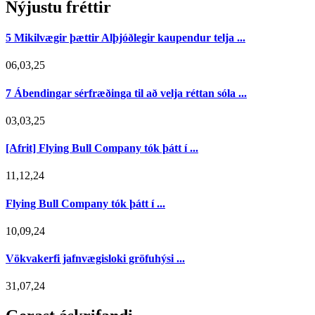
Nýjustu fréttir
5 Mikilvægir þættir Alþjóðlegir kaupendur telja ...
06,03,25
7 Ábendingar sérfræðinga til að velja réttan sóla ...
03,03,25
[Afrit] Flying Bull Company tók þátt í ...
11,12,24
Flying Bull Company tók þátt í ...
10,09,24
Vökvakerfi jafnvægisloki gröfuhýsi ...
31,07,24