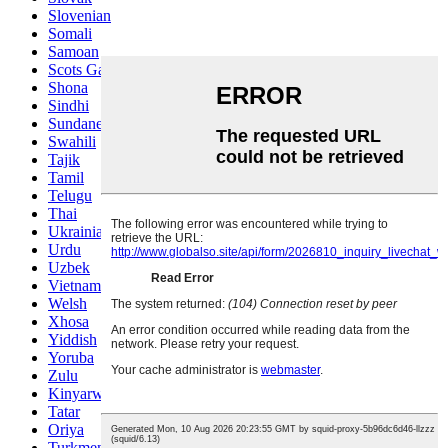
Slovenian
Somali
Samoan
Scots Gaelic
Shona
Sindhi
Sundanese
Swahili
Tajik
Tamil
Telugu
Thai
Ukrainian
Urdu
Uzbek
Vietnamese
Welsh
Xhosa
Yiddish
Yoruba
Zulu
Kinyarwanda
Tatar
Oriya
Turkmen