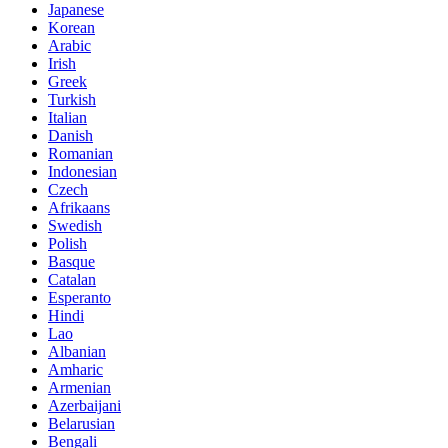
Japanese
Korean
Arabic
Irish
Greek
Turkish
Italian
Danish
Romanian
Indonesian
Czech
Afrikaans
Swedish
Polish
Basque
Catalan
Esperanto
Hindi
Lao
Albanian
Amharic
Armenian
Azerbaijani
Belarusian
Bengali