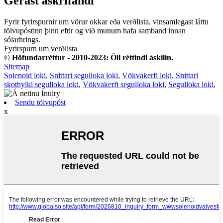
Gerast áskrifandi
Fyrir fyrirspurnir um vörur okkar eða verðlista, vinsamlegast láttu
tölvupóstinn þinn eftir og við munum hafa samband innan
sólarhrings.
Fyrirspurn um verðlista
© Höfundarréttur - 2010-2023: Öll réttindi áskilin.
Sitemap
Solenoid loki
,
Snittari segulloka loki
,
Vökvakerfi loki
,
Snittari
skothylki segulloka loki
,
Vökvakerfi segulloka loki
,
Segulloka loki
,
Sendu tölvupóst
x