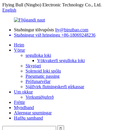
Flying Bull (Ningbo) Electronic Technology Co., Ltd.
English
Stuðningur tölvupósts
ljy@biruibao.com
Stuðningur við hringingu
+86-18069248236
Heim
Vörur
segulloka loki
Vökvakerfi segulloka loki
Skynjari
Solenoid loki spólu
Pneumatic passing
Prófunarvélar
Sjálfvirk flutningskerfi gírkassar
Um okkur
Verksmiðjuferð
Fréttir
Myndband
Algengar spurningar
Hafðu samband