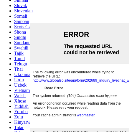
Sinhala
Slovak
Slovenian
Somali
Samoan
Scots Gaelic
Shona
Sindhi
Sundanese
Swahili
Tajik
Tamil
Telugu
Thai
Ukrainian
Urdu
Uzbek
Vietnamese
Welsh
Xhosa
Yiddish
Yoruba
Zulu
Kinyarwanda
Tatar