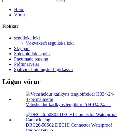
Heim
Vörur
Flokkar
segulloka loki
Vökvakerfi segulloka loki
Skynjari
Solenoid loki spólu
Pneumatic passing
Prófunarvélar
Sjálfvirk flutningskerfi gírkassar
Lögun vörur
Vatnsheldur karlkyns tengibifreið H034-24 -...
DRC26-50S02 DECHI Connector Waterproof
Car Socket Co ...