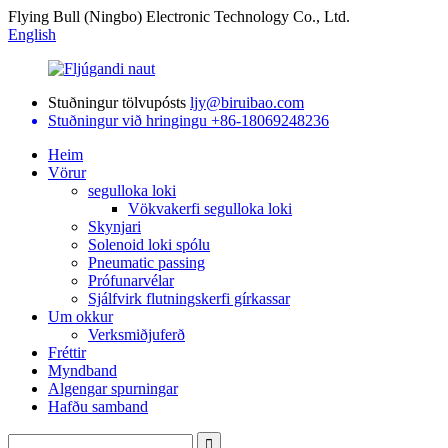
Flying Bull (Ningbo) Electronic Technology Co., Ltd.
English
Stuðningur tölvupósts
ljy@biruibao.com
Stuðningur við hringingu
+86-18069248236
Heim
Vörur
segulloka loki
Vökvakerfi segulloka loki
Skynjari
Solenoid loki spólu
Pneumatic passing
Prófunarvélar
Sjálfvirk flutningskerfi gírkassar
Um okkur
Verksmiðjuferð
Fréttir
Myndband
Algengar spurningar
Hafðu samband