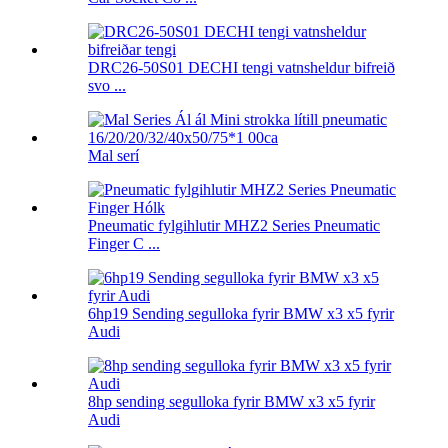
DRC26-50S01 DECHI tengi vatnsheldur bifreið
svo ...
Mal serí
Pneumatic fylgihlutir MHZ2 Series Pneumatic
Finger C ...
6hp19 Sending segulloka fyrir BMW x3 x5 fyrir
Audi
8hp sending segulloka fyrir BMW x3 x5 fyrir
Audi