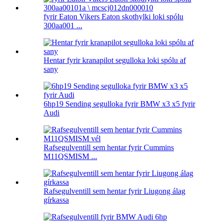
fyrir Eaton Vikers Eaton skothylki loki spólu
300aa001 ...
Hentar fyrir kranapilot segulloka loki spólu af
sany
6hp19 Sending segulloka fyrir BMW x3 x5 fyrir
Audi
Rafsegulventill sem hentar fyrir Cummins
M11QSMISM ...
Rafsegulventill sem hentar fyrir Liugong álag
gírkassa