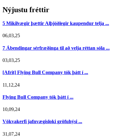
Nýjustu fréttir
5 Mikilvægir þættir Alþjóðlegir kaupendur telja ...
06,03,25
7 Ábendingar sérfræðinga til að velja réttan sóla ...
03,03,25
[Afrit] Flying Bull Company tók þátt í ...
11,12,24
Flying Bull Company tók þátt í ...
10,09,24
Vökvakerfi jafnvægisloki gröfuhýsi ...
31,07,24