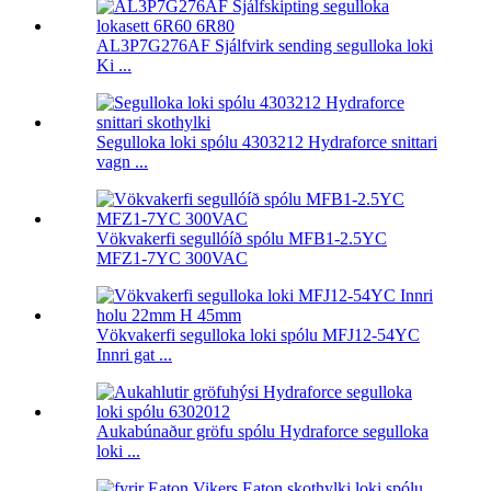
AL3P7G276AF Sjálfvirk sending segulloka loki
Ki ...
Segulloka loki spólu 4303212 Hydraforce snittari
vagn ...
Vökvakerfi segullóíð spólu MFB1-2.5YC
MFZ1-7YC 300VAC
Vökvakerfi segulloka loki spólu MFJ12-54YC
Innri gat ...
Aukabúnaður gröfu spólu Hydraforce segulloka
loki ...