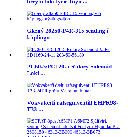
breytu loki fyrir Toyo ...
Glæný 28250-P4R-315 sending í
kúplingu ...
PC60-5/PC120-5 Rotary Solenoid
Loki ...
Vökvakerfi rafsegulventill EHPR98-
T33 ...