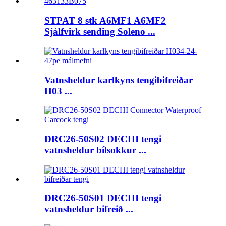
STPAT 8 stk A6MF1 A6MF2
Sjálfvirk sending Soleno ...
Vatnsheldur karlkyns tengibifreiðar
H03 ...
DRC26-50S02 DECHI tengi
vatnsheldur bílsokkur ...
DRC26-50S01 DECHI tengi
vatnsheldur bifreið ...