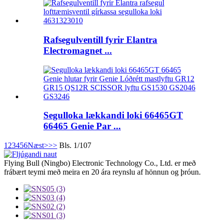
Rafsegulventill fyrir Elantra
Electromagnet ...
Segulloka lækkandi loki 66465GT
66465 Genie Par ...
1
2
3
4
5
6
Næst>
>>
Bls. 1/107
Flying Bull (Ningbo) Electronic Technology Co., Ltd. er með
frábært teymi með meira en 20 ára reynslu af hönnun og þróun.