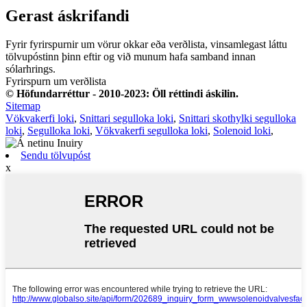
Gerast áskrifandi
Fyrir fyrirspurnir um vörur okkar eða verðlista, vinsamlegast láttu
tölvupóstinn þinn eftir og við munum hafa samband innan
sólarhrings.
Fyrirspurn um verðlista
© Höfundarréttur - 2010-2023: Öll réttindi áskilin.
Sitemap
Vökvakerfi loki
,
Snittari segulloka loki
,
Snittari skothylki segulloka
loki
,
Segulloka loki
,
Vökvakerfi segulloka loki
,
Solenoid loki
,
Sendu tölvupóst
x