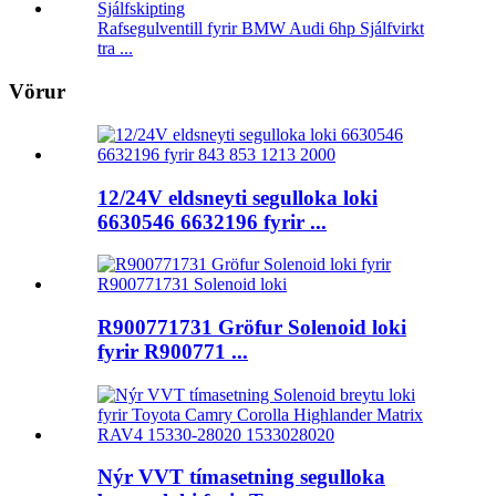
Rafsegulventill fyrir BMW Audi 6hp Sjálfvirkt
tra ...
Vörur
12/24V eldsneyti segulloka loki
6630546 6632196 fyrir ...
R900771731 Gröfur Solenoid loki
fyrir R900771 ...
Nýr VVT tímasetning segulloka