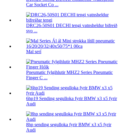
Car Socket Co ...
DRC26-50S01 DECHI tengi vatnsheldur bifreið
svo ...
Mal serí
Pneumatic fylgihlutir MHZ2 Series Pneumatic
Finger C ...
6hp19 Sending segulloka fyrir BMW x3 x5 fyrir
Audi
8hp sending segulloka fyrir BMW x3 x5 fyrir
Audi