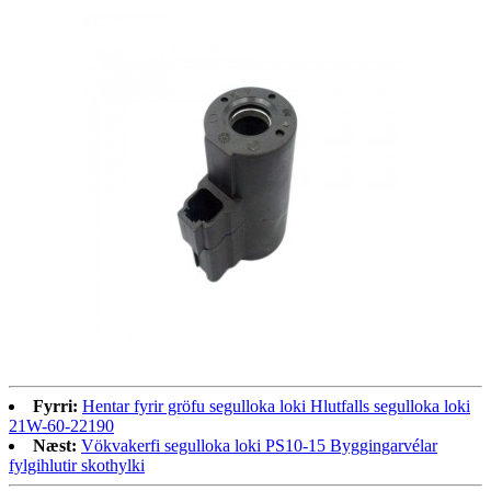
Fyrri:
Hentar fyrir gröfu segulloka loki Hlutfalls segulloka loki
21W-60-22190
Næst:
Vökvakerfi segulloka loki PS10-15 Byggingarvélar
fylgihlutir skothylki