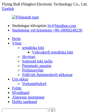
Flying Bull (Ningbo) Electronic Technology Co., Ltd.
English
Stuðningur tölvupósts
ljy@biruibao.com
Stuðningur við hringingu
+86-18069248236
Heim
Vörur
segulloka loki
Vökvakerfi segulloka loki
Skynjari
Solenoid loki spólu
Pneumatic passing
Prófunarvélar
Sjálfvirk flutningskerfi gírkassar
Um okkur
Verksmiðjuferð
Fréttir
Myndband
Algengar spurningar
Hafðu samband