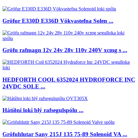
Gröfur E330D E336D Vökvastefna Solen ...
Gröfu rafmagn 12v 24v 28v 110v 240V xcmg s ...
HEDFORTH COOL 6352024 HYDROFORCE INC
24VDC SOLE ...
Hátíðni loki blý rafsegulspólu ...
Gröfuhlutar Sany 215J 135 75-89 Solenoid VA ...