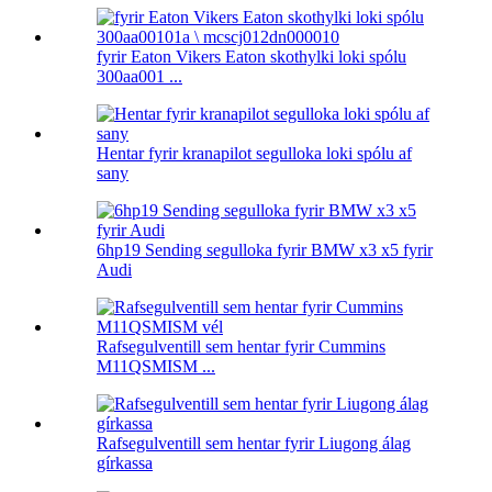
fyrir Eaton Vikers Eaton skothylki loki spólu
300aa001 ...
Hentar fyrir kranapilot segulloka loki spólu af
sany
6hp19 Sending segulloka fyrir BMW x3 x5 fyrir
Audi
Rafsegulventill sem hentar fyrir Cummins
M11QSMISM ...
Rafsegulventill sem hentar fyrir Liugong álag
gírkassa