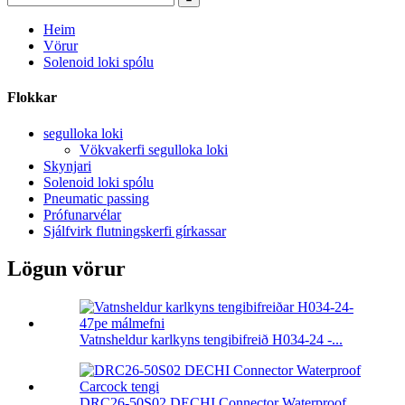
Heim
Vörur
Solenoid loki spólu
Flokkar
segulloka loki
Vökvakerfi segulloka loki
Skynjari
Solenoid loki spólu
Pneumatic passing
Prófunarvélar
Sjálfvirk flutningskerfi gírkassar
Lögun vörur
Vatnsheldur karlkyns tengibifreið H034-24 -...
DRC26-50S02 DECHI Connector Waterproof