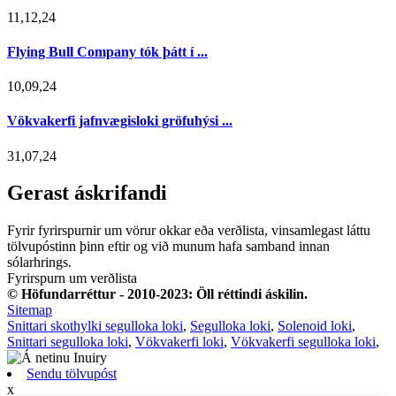
11,12,24
Flying Bull Company tók þátt í ...
10,09,24
Vökvakerfi jafnvægisloki gröfuhýsi ...
31,07,24
Gerast áskrifandi
Fyrir fyrirspurnir um vörur okkar eða verðlista, vinsamlegast láttu
tölvupóstinn þinn eftir og við munum hafa samband innan
sólarhrings.
Fyrirspurn um verðlista
© Höfundarréttur - 2010-2023: Öll réttindi áskilin.
Sitemap
Snittari skothylki segulloka loki
,
Segulloka loki
,
Solenoid loki
,
Snittari segulloka loki
,
Vökvakerfi loki
,
Vökvakerfi segulloka loki
,
Sendu tölvupóst
x