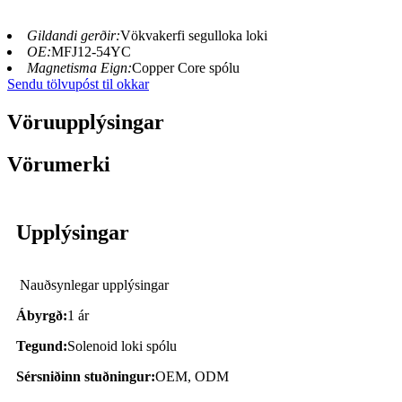
Gildandi gerðir:
Vökvakerfi segulloka loki
OE:
MFJ12-54YC
Magnetisma Eign:
Copper Core spólu
Sendu tölvupóst til okkar
Vöruupplýsingar
Vörumerki
Upplýsingar
Nauðsynlegar upplýsingar
Ábyrgð:
1 ár
Tegund:
Solenoid loki spólu
Sérsniðinn stuðningur:
OEM, ODM