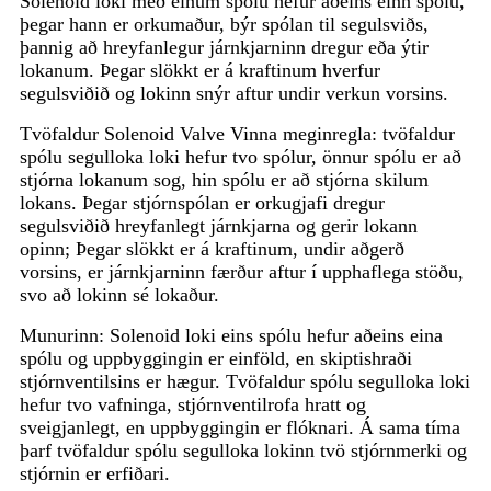
Solenoid loki með einum spólu hefur aðeins einn spólu,
þegar hann er orkumaður, býr spólan til segulsviðs,
þannig að hreyfanlegur járnkjarninn dregur eða ýtir
lokanum. Þegar slökkt er á kraftinum hverfur
segulsviðið og lokinn snýr aftur undir verkun vorsins.
Tvöfaldur Solenoid Valve Vinna meginregla: tvöfaldur
spólu segulloka loki hefur tvo spólur, önnur spólu er að
stjórna lokanum sog, hin spólu er að stjórna skilum
lokans. Þegar stjórnspólan er orkugjafi dregur
segulsviðið hreyfanlegt járnkjarna og gerir lokann
opinn; Þegar slökkt er á kraftinum, undir aðgerð
vorsins, er járnkjarninn færður aftur í upphaflega stöðu,
svo að lokinn sé lokaður.
Munurinn: Solenoid loki eins spólu hefur aðeins eina
spólu og uppbyggingin er einföld, en skiptishraði
stjórnventilsins er hægur. Tvöfaldur spólu segulloka loki
hefur tvo vafninga, stjórnventilrofa hratt og
sveigjanlegt, en uppbyggingin er flóknari. Á sama tíma
þarf tvöfaldur spólu segulloka lokinn tvö stjórnmerki og
stjórnin er erfiðari.