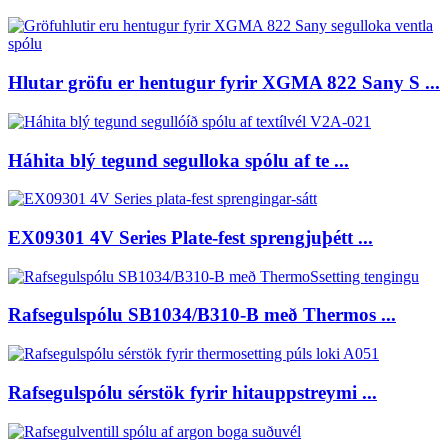
Hlutar gröfu er hentugur fyrir XGMA 822 Sany S ...
Háhita blý tegund segulloka spólu af te ...
EX09301 4V Series Plate-fest sprengjuþétt ...
Rafsegulspólu SB1034/B310-B með Thermos ...
Rafsegulspólu sérstök fyrir hitauppstreymi ...