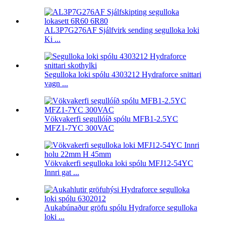
AL3P7G276AF Sjálfvirk sending segulloka loki
Ki ...
Segulloka loki spólu 4303212 Hydraforce snittari
vagn ...
Vökvakerfi segullóíð spólu MFB1-2.5YC
MFZ1-7YC 300VAC
Vökvakerfi segulloka loki spólu MFJ12-54YC
Innri gat ...
Aukabúnaður gröfu spólu Hydraforce segulloka
loki ...