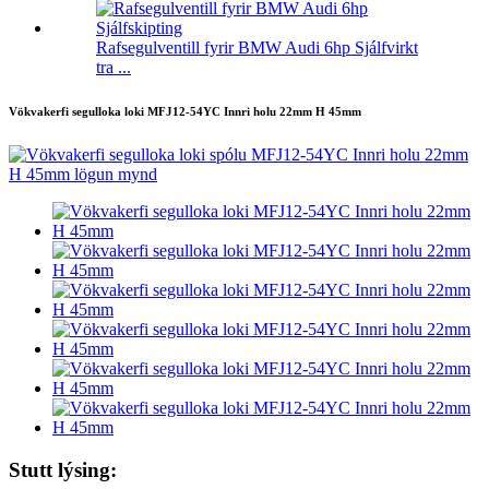
Rafsegulventill fyrir BMW Audi 6hp Sjálfvirkt
tra ...
Vökvakerfi segulloka loki MFJ12-54YC Innri holu 22mm H 45mm
Stutt lýsing: