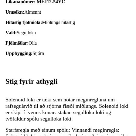
Líkananúmer: MFJ12-54YC
Umsókn:
Almennt
Hitastig fjölmiðla:
Miðlungs hitastig
Vald:
Segulloka
Fjölmiðlar:
Olía
Uppbygging:
Stjórn
Stig fyrir athygli
Solenoid loki er tæki sem notar meginregluna um
rafsegulsvið til að stjórna flæði miðlungs. Solenoid loki
er skipt í tvenns konar: stakan segulloka loki og
tvöfaldur spólu segulloka loki.
Starfsregla með einum spólu: Vinnandi meginregla: