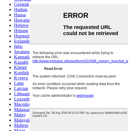
Gujarati
Haitian
Hausa
Hawaiian
Hebrew
Hmong
Hungarian
Icelandic
Igbo
Javanese
Kannada
Kazakh
Khmer
Kurdish
Kyrgyz
Latin
Latvian
Lithuanian
Luxembou..
Macedonian
Malagasy
Malay
Malayalam
Maltese
Maori