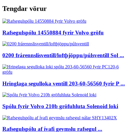
Tengdar vörur
Rafsegulspólu 14550884 fyrir Volvo gröfu
0200 frárennslisventill/loftþjöppu/púlsventill Sol ...
Hringlaga segulloka ventill 203-60-56560 fyrir P ...
Spólu fyrir Volvo 210b gröfuhluta Solenoid loki
Rafsegulspólu af ívafi geymslu rafsegul ...